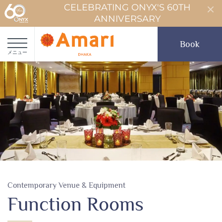
CELEBRATING ONYX'S 60TH
ANNIVERSARY
Book
メニュー
Contemporary Venue & Equipment
Function Rooms