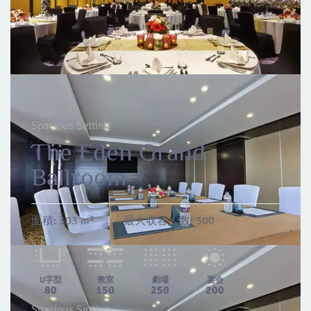
Spacious Setting
The Eden Grand
Ballroom
面積:
303 m²
|
最大収容人数:
300
U字型
教室
劇場
宴会
80
150
250
200
Spacious Setting