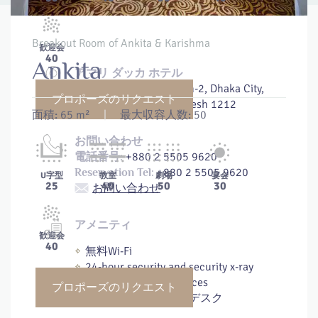
Breakout Room of Ankita & Karishma
歓迎会
40
Ankita
アマリ ダッカ ホテル
47, Road No 41, Gulshan-2, Dhaka City,
プロポーズのリクエスト
Dhaka Division, Bangladesh 1212
面積:
65 m²
|
最大収容人数:
50
お問い合わせ
+880 2 5505 9620
電話番号:
+880 2 5505 9620
Reservation Tel:
U字型
教室
劇場
宴会
25
40
50
30
お問い合わせ
アメニティ
歓迎会
40
無料Wi-Fi
24-hour security and security x-ray
scanners at all entrances
プロポーズのリクエスト
24時間対応フロントデスク