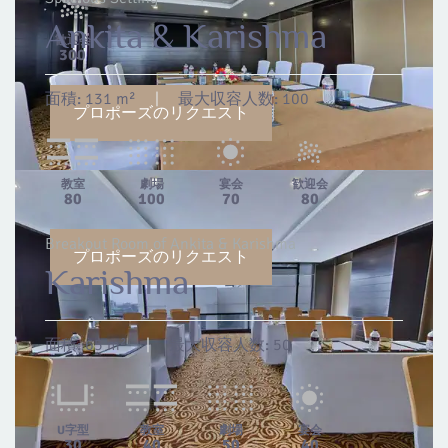
Ankita & Karishma
歓迎会
300
面積:
131 m²
|
最大収容人数:
100
プロポーズのリクエスト
教室
劇場
宴会
歓迎会
80
100
70
80
Breakout Room of Ankita & Karishma
プロポーズのリクエスト
Karishma
面積:
65 m²
|
最大収容人数:
50
U字型
教室
劇場
宴会
30
40
50
40