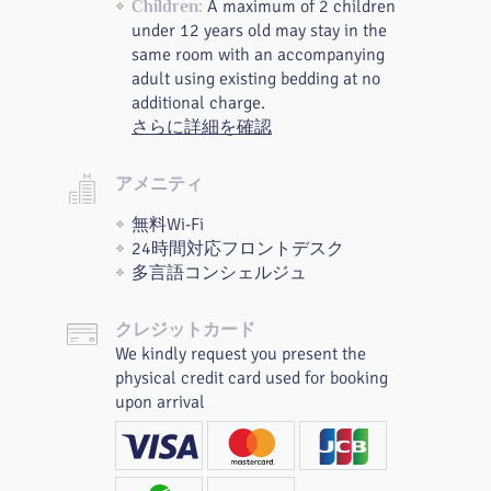
A maximum of 2 children
Children:
under 12 years old may stay in the
same room with an accompanying
adult using existing bedding at no
additional charge.
さらに詳細を確認
アメニティ
無料Wi-Fi
24時間対応フロントデスク
多言語コンシェルジュ
クレジットカード
We kindly request you present the
physical credit card used for booking
upon arrival