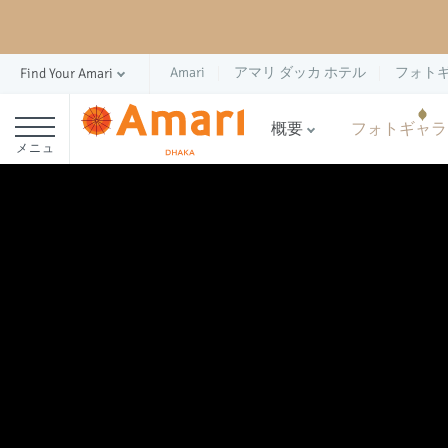
Amari
アマリ ダッカ ホテル
フォト
Find Your Amari
概要
フォトギャラ
メニュ
ー