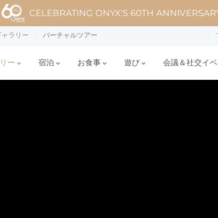
CELEBRATING ONYX'S 60TH ANNIVERSAR
ギャラリー
バーチャルツアー
リー
宿泊
お食事
遊び
会議＆社交イベ