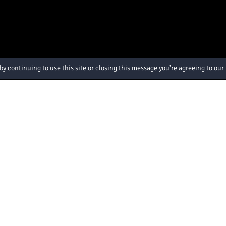
by continuing to use this site or closing this message you're agreeing to our
電話番号:
Reservation Tel: