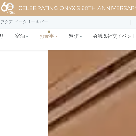
CELEBRATING ONYX'S 60TH ANNIVERSAR
アクア イータリー＆バー
リ
宿泊
お食事
遊び
会議＆社交イベン