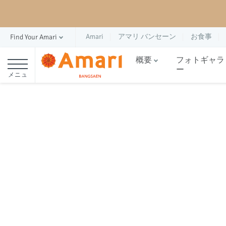
Amari
アマリ バンセーン
お食事
Find Your Amari
概要
フォトギャラ
ー
メニュ
ー