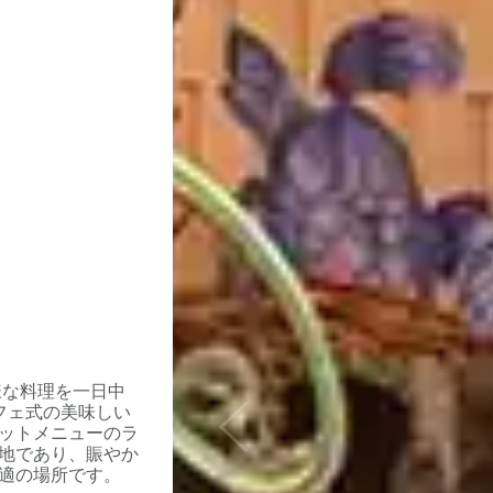
様な料理を一日中
フェ式の美味しい
ットメニューのラ
Previous
地であり、賑やか
適の場所です。