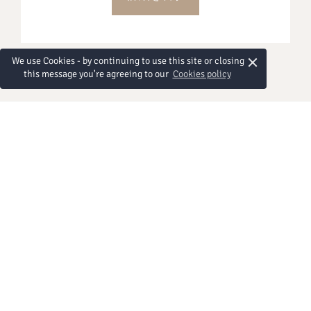
×
We use Cookies - by continuing to use this site or closing
this message you're agreeing to our
Cookies policy
電話番号:
Reservation Tel:
お問い合わせ
Check-in time
Check-in & Check-Out:
is at 15:00 hrs. and check-out time is
at 12:00 hrs.