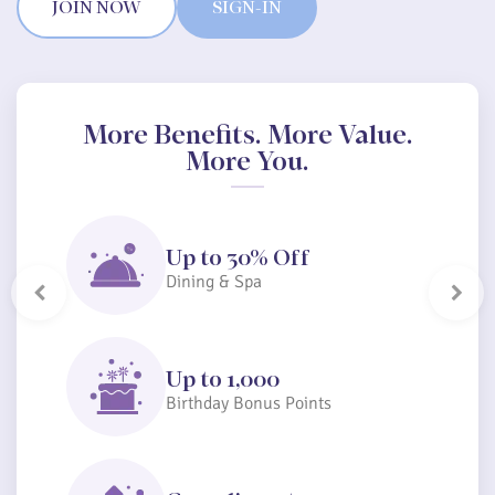
JOIN NOW
SIGN-IN
More Benefits. More Value.
More You.
Up to 30% Off
Dining & Spa
Previous
Next
Up to 1,000
Birthday Bonus Points