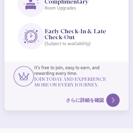
Complimentary
Room Upgrades
Early Check-In & Late
Check-Out
(Subject to availability)
It's free to join, easy to earn, and
rewarding every time.
JOIN TODAY AND EXPERIENCE
MORE ON EVERY JOURNEY.
さらに詳細を確認